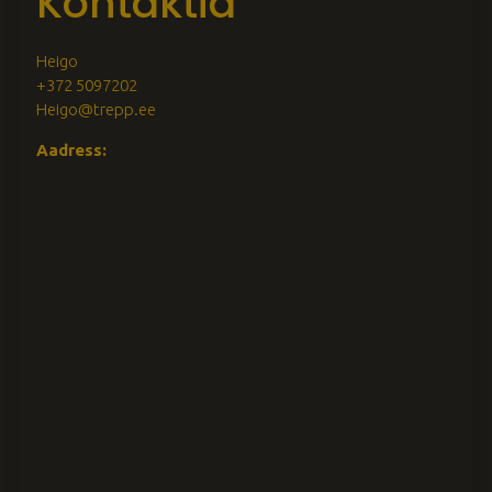
Kontaktid
Heigo
+372 5097202
Heigo@trepp.ee
Aadress: