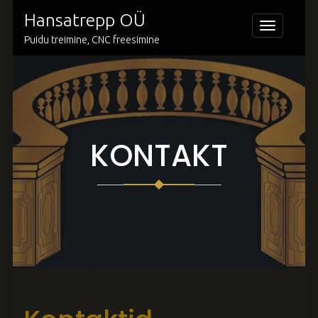
Skip
Hansatrepp OÜ
to
Toggle
navigation
content
Puidu treimine, CNC freesimine
KONTAKT